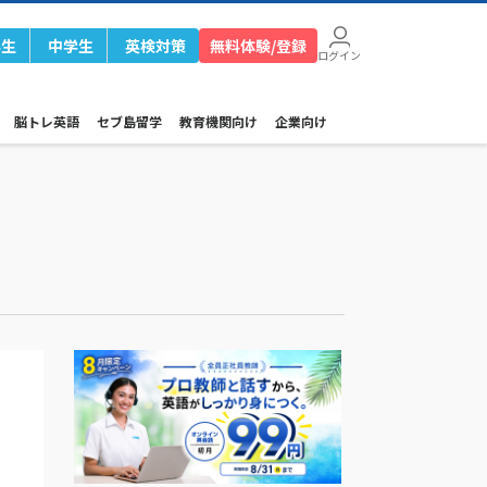
学生
中学生
英検対策
無料体験/登録
ログイン
脳トレ英語
セブ島留学
教育機関向け
企業向け