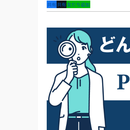
共有
共有
友だち追加