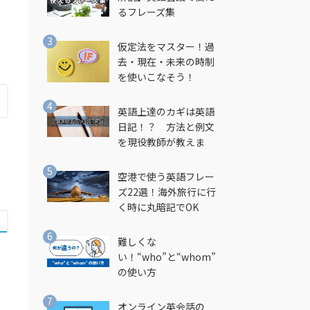
るフレーズ集
仮定法をマスター！過
去・現在・未来の時制
を使いこなそう！
英語上達のカギは英語
日記！？ 方法と例文
を現役教師が教えま
す！
空港で使う英語フレー
ズ22選！海外旅行に行
く時に丸暗記でOK
難しくな
い！“who”と“whom”
の使い方
オンライン英会話の