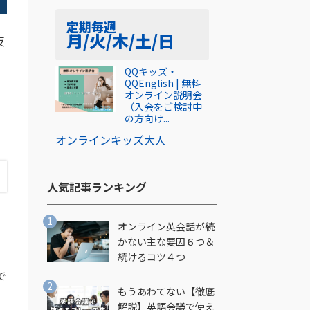
定期
毎週
月/火/木/土/日
反
QQキッズ・
QQEnglish | 無料
オンライン説明会
（入会をご検討中
の方向け...
オンライン
キッズ
大人
人気記事ランキング​
オンライン英会話が続
かない主な要因６つ＆
続けるコツ４つ
で
もうあわてない【徹底
解説】英語会議で使え