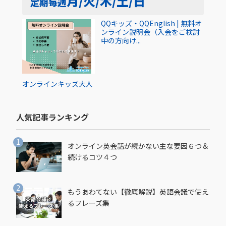
月/火/木/土/日
定期
毎週
QQキッズ・QQEnglish | 無料オ
ンライン説明会（入会をご検討
中の方向け...
オンライン
キッズ
大人
人気記事ランキング​
オンライン英会話が続かない主な要因６つ＆
続けるコツ４つ
もうあわてない【徹底解説】英語会議で使え
るフレーズ集