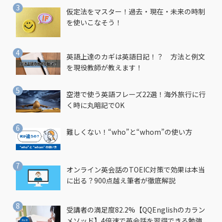
仮定法をマスター！過去・現在・未来の時制
を使いこなそう！
英語上達のカギは英語日記！？ 方法と例文
を現役教師が教えます！
空港で使う英語フレーズ22選！海外旅行に行
く時に丸暗記でOK
難しくない！“who”と“whom”の使い方
オンライン英会話のTOEIC対策で効果は本当
に出る？900点越え筆者が徹底解説
受講者の満足度82.2%【QQEnglishのカラン
メソッド】4倍速で英会話を習得できる勉強