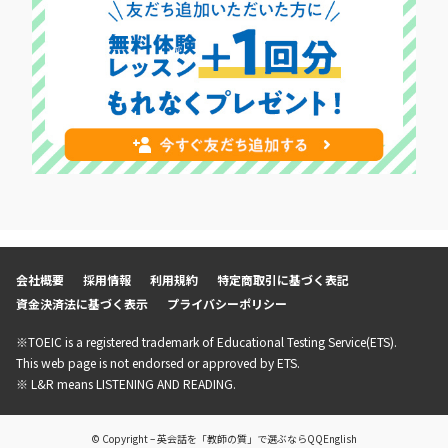
会社概要
採用情報
利用規約
特定商取引に基づく表記
資金決済法に基づく表示
プライバシーポリシー
※TOEIC is a registered trademark of Educational Testing Service(ETS).
This web page is not endorsed or approved by ETS.
※ L&R means LISTENING AND READING.
© Copyright – 英会話を「教師の質」で選ぶならQQEnglish