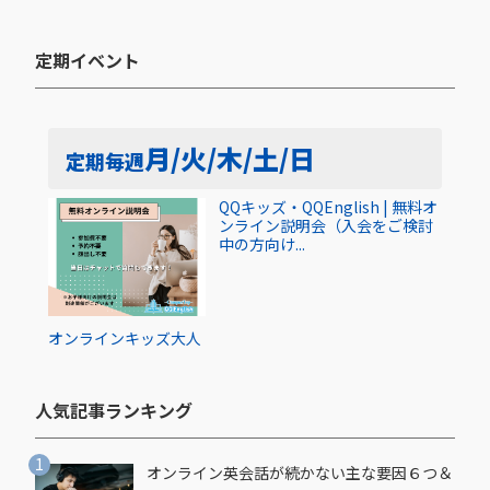
定期イベント​
月/火/木/土/日
定期
毎週
QQキッズ・QQEnglish | 無料オ
ンライン説明会（入会をご検討
中の方向け...
オンライン
キッズ
大人
人気記事ランキング​
オンライン英会話が続かない主な要因６つ＆