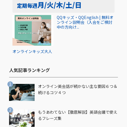
月/火/木/土/日
定期
毎週
QQキッズ・QQEnglish | 無料オ
ンライン説明会（入会をご検討
中の方向け...
オンライン
キッズ
大人
人気記事ランキング​
オンライン英会話が続かない主な要因６つ＆
続けるコツ４つ
もうあわてない【徹底解説】英語会議で使え
るフレーズ集