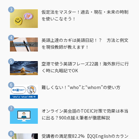
仮定法をマスター！過去・現在・未来の時制
を使いこなそう！
英語上達のカギは英語日記！？ 方法と例文
を現役教師が教えます！
空港で使う英語フレーズ22選！海外旅行に行
く時に丸暗記でOK
難しくない！“who”と“whom”の使い方
オンライン英会話のTOEIC対策で効果は本当
に出る？900点越え筆者が徹底解説
受講者の満足度82.2%【QQEnglishのカラン