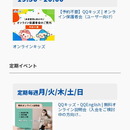
【予約不要】QQキッズ | オンラ
イン保護者会（ユーザー向け）
オンライン
キッズ
定期イベント​
月/火/木/土/日
定期
毎週
QQキッズ・QQEnglish | 無料オ
ンライン説明会（入会をご検討
中の方向け...