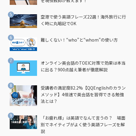
を現役教師が教えます！
空港で使う英語フレーズ22選！海外旅行に行
く時に丸暗記でOK
難しくない！“who”と“whom”の使い方
オンライン英会話のTOEIC対策で効果は本当
に出る？900点越え筆者が徹底解説
受講者の満足度82.2%【QQEnglishのカラン
メソッド】4倍速で英会話を習得できる勉強
法とは？
「お疲れ様」は英語でなんて言うの？ 場面
別でネイティブがよく使う英語フレーズを解
説