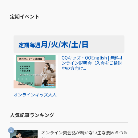
定期イベント​
月/火/木/土/日
定期
毎週
QQキッズ・QQEnglish | 無料オ
ンライン説明会（入会をご検討
中の方向け...
オンライン
キッズ
大人
人気記事ランキング​
オンライン英会話が続かない主な要因６つ＆