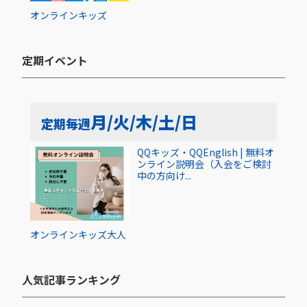
オンライン
キッズ
定期イベント​
月/火/木/土/日
定期
毎週
QQキッズ・QQEnglish | 無料オ
ンライン説明会（入会をご検討
中の方向け...
オンライン
キッズ
大人
人気記事ランキング​