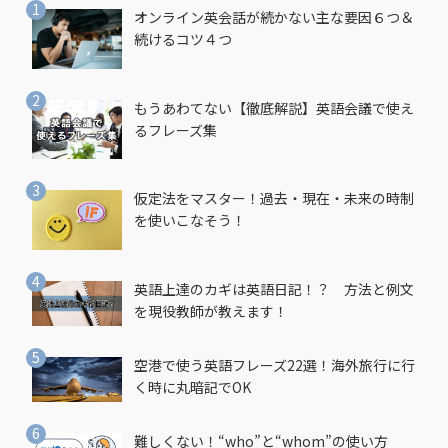
オンライン英会話が続かない主な要因６つ＆
続けるコツ４つ
もうあわてない【徹底解説】英語会議で使え
るフレーズ集
仮定法をマスター！過去・現在・未来の時制
を使いこなそう！
英語上達のカギは英語日記！？ 方法と例文
を現役教師が教えます！
空港で使う英語フレーズ22選！海外旅行に行
く時に丸暗記でOK
難しくない！“who”と“whom”の使い方