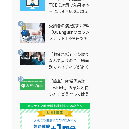
TOEIC対策で効果は本
当に出る？900点越え
筆者が徹底解説
受講者の満足度82.2%
【QQEnglishのカラン
メソッド】4倍速で英
会話を習得できる勉強
法とは？
「お疲れ様」は英語で
なんて言うの？ 場面
別でネイティブがよく
使う英語フレーズを解
説
【簡単】関係代名詞
「which」の意味と使
は
い方！どうやって使う
の？