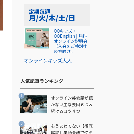
定期
毎週
月/火/木/土/日
QQキッズ・
QQEnglish | 無料
オンライン説明会
（入会をご検討中
の方向け...
オンライン
キッズ
大人
が
人気記事ランキング​
オンライン英会話が続
かない主な要因６つ＆
続けるコツ４つ
もうあわてない【徹底
解説】英語会議で使え