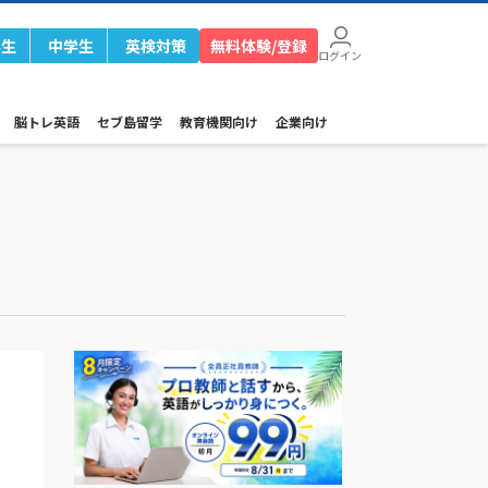
学生
中学生
英検対策
無料体験/登録
ログイン
脳トレ英語
セブ島留学
教育機関向け
企業向け