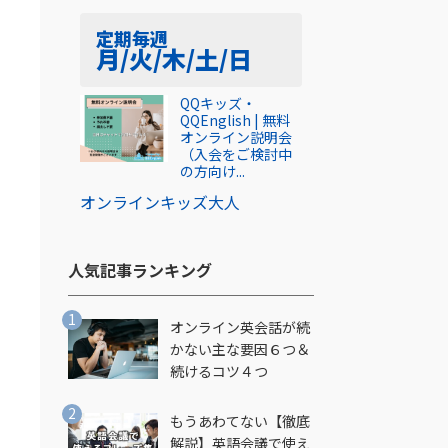
定期
毎週
月/火/木/土/日
QQキッズ・
QQEnglish | 無料
オンライン説明会
（入会をご検討中
の方向け...
オンライン
キッズ
大人
人気記事ランキング​
オンライン英会話が続
かない主な要因６つ＆
！
続けるコツ４つ
もうあわてない【徹底
解説】英語会議で使え