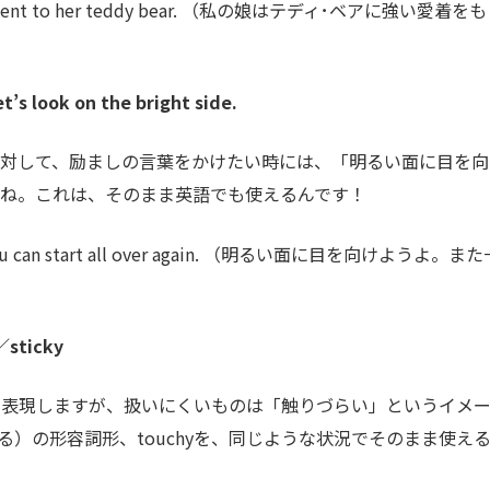
achment to her teddy bear. （私の娘はテディ･ベアに強い愛着をも
k on the bright side.
に対して、励ましの言葉をかけたい時には、「明るい面に目を向
よね。これは、そのまま英語でも使えるんです！
e. You can start all over again. （明るい面に目を向けようよ。ま
ticky
と表現しますが、扱いにくいものは「触りづらい」というイメ
触る）の形容詞形、touchyを、同じような状況でそのまま使え