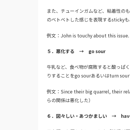
また、チューインガムなど、粘着性の
のベトベトした感じを表現するstick
例文：John is touchy about th
５．悪化する → go sour
牛乳など、食べ物が腐敗すると酸っぱ
りすることをgo sourあるいはturn
例文：Since their big quarrel, t
らの関係は悪化した）
６．図々しい・あつかましい → have so