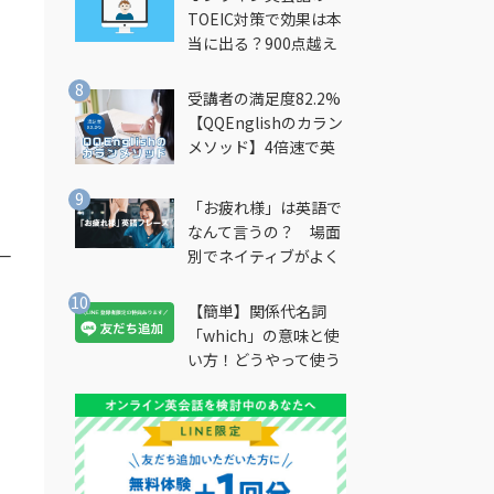
TOEIC対策で効果は本
当に出る？900点越え
筆者が徹底解説
受講者の満足度82.2%
【QQEnglishのカラン
メソッド】4倍速で英
会話を習得できる勉強
法とは？
「お疲れ様」は英語で
なんて言うの？ 場面
た一
別でネイティブがよく
使う英語フレーズを解
説
【簡単】関係代名詞
「which」の意味と使
い方！どうやって使う
の？
ー
る