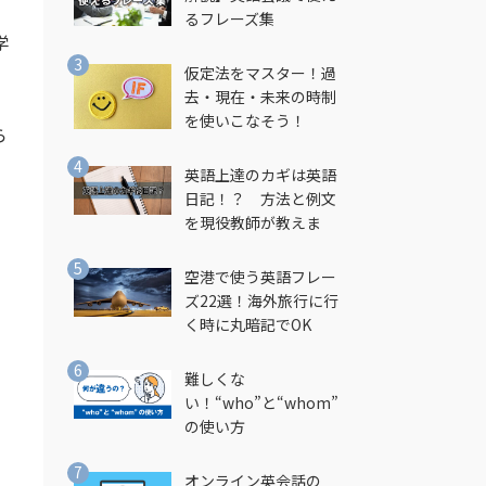
相
るフレーズ集
学
仮定法をマスター！過
去・現在・未来の時制
を使いこなそう！
ら
英語上達のカギは英語
日記！？ 方法と例文
を現役教師が教えま
す！
空港で使う英語フレー
ズ22選！海外旅行に行
く時に丸暗記でOK
難しくな
い！“who”と“whom”
の使い方
オンライン英会話の