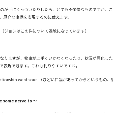
ものが手にくっついたりしたら、とても不愉快なものですが、こ
yも、厄介な事柄を表現するのに使えます。
is issue. （ジョンはこの件について過敏になっています）
くなりますが、物事が上手くいかなくなったり、状況が悪化した
 sourで表現できます。これも判りやすいですね。
heir relationship went sour. （ひどい口論があってからというもの、
me nerve to ～