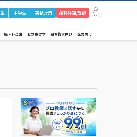
学生
中学生
英検対策
無料体験/登録
ログイン
脳トレ英語
セブ島留学
教育機関向け
企業向け