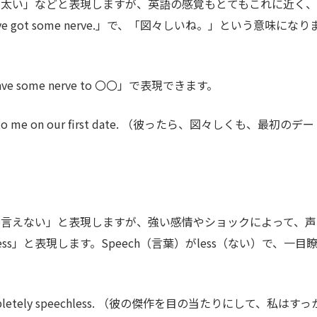
図太い」などと表現しますが、英語の感覚もとてもこれに近く、
e got some nerve.」で、「図々しいね。」という意味になり
some nerve to 〇〇」で表現できます。
se to me on our first date. （彼ったら、図々しくも、最初のデー
が言えない」と表現しますが、強い感情やショックによって、声
ess」と表現します。Speech（言葉）がless（ない）で、一目
completely speechless. （彼の傑作を目の当たりにして、私はすっ