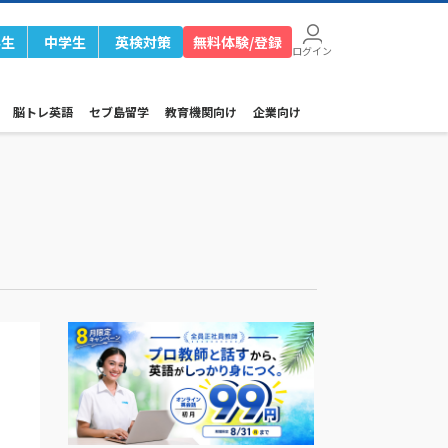
学生
中学生
英検対策
無料体験/登録
ログイン
脳トレ英語
セブ島留学
教育機関向け
企業向け