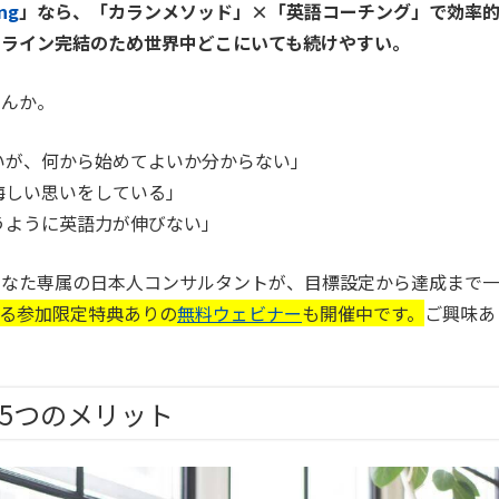
ng
」なら、「カランメソッド」×「英語コーチング」で効率
ンライン完結のため世界中どこにいても続けやすい。
せんか。
いが、何から始めてよいか分からない」
悔しい思いをしている」
うように英語力が伸びない」
あなた専属の日本人コンサルタントが、目標設定から達成まで
る参加限定特典ありの
無料ウェビナー
も開催中です。
ご興味あ
」
る5つのメリット