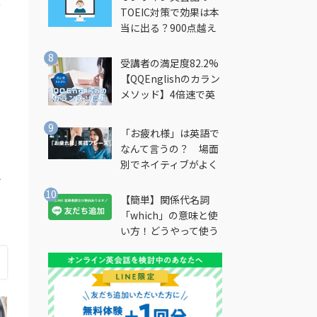
的
TOEIC対策で効果は本
当に出る？900点越え
筆者が徹底解説
受講者の満足度82.2%
【QQEnglishのカラン
メソッド】4倍速で英
会話を習得できる勉強
法とは？
「お疲れ様」は英語で
なんて言うの？ 場面
別でネイティブがよく
一
使う英語フレーズを解
説
【簡単】関係代名詞
「which」の意味と使
い方！どうやって使う
の？