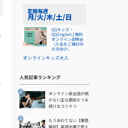
定期
毎週
月/火/木/土/日
QQキッズ・
QQEnglish | 無料
が
オンライン説明会
（入会をご検討中
の方向け...
オンライン
キッズ
大人
人気記事ランキング​
た
思
オンライン英会話が続
かない主な要因６つ＆
続けるコツ４つ
もうあわてない【徹底
解説】英語会議で使え