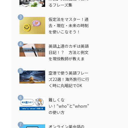
るフレーズ集
仮定法をマスター！過
去・現在・未来の時制
を使いこなそう！
英語上達のカギは英語
日記！？ 方法と例文
を現役教師が教えま
す！
空港で使う英語フレー
ズ22選！海外旅行に行
く時に丸暗記でOK
難しくな
い！“who”と“whom”
の使い方
オンライン英会話の