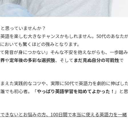
」と思っていませんか？
、英語を楽しむ大きなチャンスかもしれません。50代のあなた
においても驚くほどの強みとなります。
て発音が身につかない」――そんな不安を抱えながらも、一歩踏み
世界
や
定年後の多彩な選択肢
、そして
まだ見ぬ自分の可能性
で
まえた実践的なコツや、実際に50代で英語力を劇的に伸ばし
は誰でも初心者。「
やっぱり英語学習を始めてよかった！
」と
できないとお悩みの方、100日間で本当に使える英語力を一緒