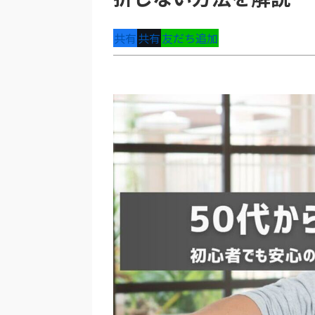
共有
共有
友だち追加