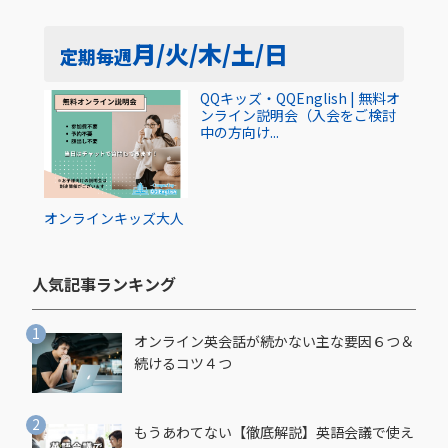
月/火/木/土/日
定期
毎週
QQキッズ・QQEnglish | 無料オ
ンライン説明会（入会をご検討
中の方向け...
オンライン
キッズ
大人
人気記事ランキング​
オンライン英会話が続かない主な要因６つ＆
続けるコツ４つ
もうあわてない【徹底解説】英語会議で使え