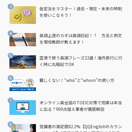
仮定法をマスター！過去・現在・未来の時制
を使いこなそう！
英語上達のカギは英語日記！？ 方法と例文
を現役教師が教えます！
空港で使う英語フレーズ22選！海外旅行に行
く時に丸暗記でOK
難しくない！“who”と“whom”の使い方
オンライン英会話のTOEIC対策で効果は本当
に出る？900点越え筆者が徹底解説
受講者の満足度82.2%【QQEnglishのカラン