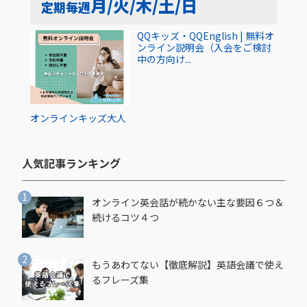
月/火/木/土/日
定期
毎週
QQキッズ・QQEnglish | 無料オ
ンライン説明会（入会をご検討
中の方向け...
オンライン
キッズ
大人
人気記事ランキング​
オンライン英会話が続かない主な要因６つ＆
続けるコツ４つ
もうあわてない【徹底解説】英語会議で使え
るフレーズ集