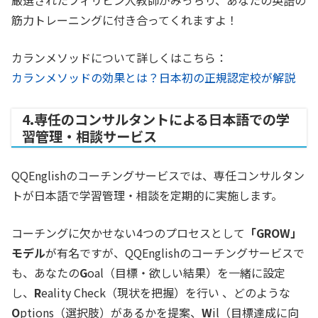
筋力トレーニングに付き合ってくれますよ！
カランメソッドについて詳しくはこちら：
カランメソッドの効果とは？日本初の正規認定校が解説
4.専任のコンサルタントによる日本語での学
習管理・相談サービス
QQEnglishのコーチングサービスでは、専任コンサルタン
トが日本語で学習管理・相談を定期的に実施します。
コーチングに欠かせない4つのプロセスとして
「GROW」
モデル
が有名ですが、QQEnglishのコーチングサービスで
も、あなたの
G
oal（目標・欲しい結果）を一緒に設定
し、
R
eality Check（現状を把握）を行い 、どのような
O
ptions（選択肢）があるかを提案、
W
il（目標達成に向