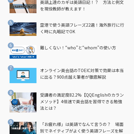
英語上達のカギは英語日記！？ 方法と例文
を現役教師が教えます！
空港で使う英語フレーズ22選！海外旅行に行
く時に丸暗記でOK
難しくない！“who”と“whom”の使い方
オンライン英会話のTOEIC対策で効果は本当
に出る？900点越え筆者が徹底解説
受講者の満足度82.2%【QQEnglishのカラン
メソッド】4倍速で英会話を習得できる勉強
法とは？
「お疲れ様」は英語でなんて言うの？ 場面
別でネイティブがよく使う英語フレーズを解