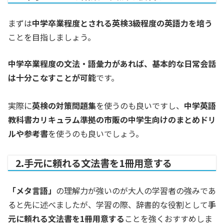
まずは
中学卒業程度とされる英検3級程度の英語力を培う
ことを目指しましょう。
中学卒業程度の文法・語彙力があれば、基本的な日常会話
は十分こなすことが可能
です。
実際に
英検の対策問題集
を使うのも良いですし、
中学英語
教科書カリキュラム準拠の市販の中学生向けのまとめドリ
ルや参考書
を使うのも良いでしょう。
2.手元に頼れる文法書を1冊用意する
「メタ言語」
の理解力が強いのが大人の学習者の強みであ
ると先に述べましたが、学習の際、辞書的な役割として
手
元に頼れる文法書を1冊用意する
ことを強くおすすめしま