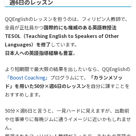
週6日のレッスン
QQEnglishのレッスンを担うのは、フィリピン人教師で、
全員が正社員かつ
国際的にも権威のある英語教授法
TESOL（Teaching English to Speakers of Other
Languages）を修了
しています。
日本人への英語指導経験も豊富
。
より短期間で最大限の結果を出したいなら、QQEnglishの
「Boost Coaching」
プログラムにて、
「カランメソッ
ド」を用いた50分×週6日のレッスン
を自分に課すことを
おすすめします。
50分×週6日と言うと、一見ハードに見えますが、出勤前
や仕事帰りに毎晩ジムに通うイメージに近いかもしれませ
ん。
厳選されたフィリピン人教師がみっちり、あなたの英語の