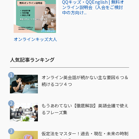
QQキッズ・QQEnglish | 無料オ
ンライン説明会（入会をご検討
中の方向け...
オンライン
キッズ
大人
人気記事ランキング​
オンライン英会話が続かない主な要因６つ＆
続けるコツ４つ
もうあわてない【徹底解説】英語会議で使え
るフレーズ集
仮定法をマスター！過去・現在・未来の時制