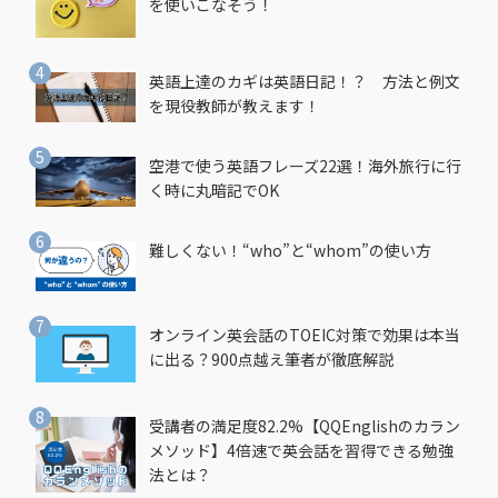
を使いこなそう！
英語上達のカギは英語日記！？ 方法と例文
を現役教師が教えます！
空港で使う英語フレーズ22選！海外旅行に行
く時に丸暗記でOK
難しくない！“who”と“whom”の使い方
オンライン英会話のTOEIC対策で効果は本当
に出る？900点越え筆者が徹底解説
受講者の満足度82.2%【QQEnglishのカラン
メソッド】4倍速で英会話を習得できる勉強
法とは？