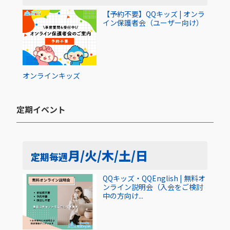
【予約不要】QQキッズ | オンラ
イン保護者会（ユーザー向け）
オンライン
キッズ
定期イベント​
月/火/木/土/日
定期
毎週
QQキッズ・QQEnglish | 無料オ
ンライン説明会（入会をご検討
中の方向け...