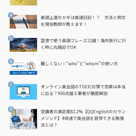
英語上達のカギは英語日記！？ 方法と例文
を現役教師が教えます！
空港で使う英語フレーズ22選！海外旅行に行
く時に丸暗記でOK
難しくない！“who”と“whom”の使い方
オンライン英会話のTOEIC対策で効果は本当
に出る？900点越え筆者が徹底解説
受講者の満足度82.2%【QQEnglishのカラン
メソッド】4倍速で英会話を習得できる勉強
法とは？