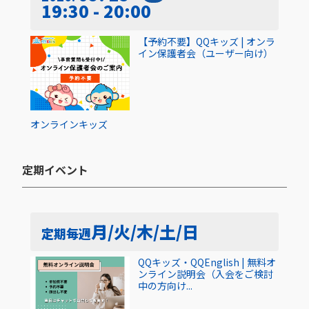
19:30 - 20:00
【予約不要】QQキッズ | オンラ
イン保護者会（ユーザー向け）
オンライン
キッズ
定期イベント​
月/火/木/土/日
定期
毎週
QQキッズ・QQEnglish | 無料オ
ンライン説明会（入会をご検討
中の方向け...