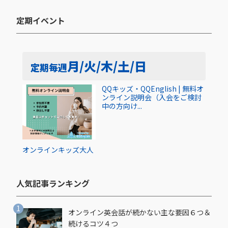
定期イベント​
月/火/木/土/日
定期
毎週
QQキッズ・QQEnglish | 無料オ
ンライン説明会（入会をご検討
中の方向け...
オンライン
キッズ
大人
人気記事ランキング​
オンライン英会話が続かない主な要因６つ＆
続けるコツ４つ