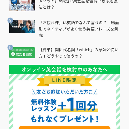
メソッド】4倍速で英会話を習得できる勉強
法とは？
「お疲れ様」は英語でなんて言うの？ 場面
別でネイティブがよく使う英語フレーズを解
説
【簡単】関係代名詞「which」の意味と使い
方！どうやって使うの？