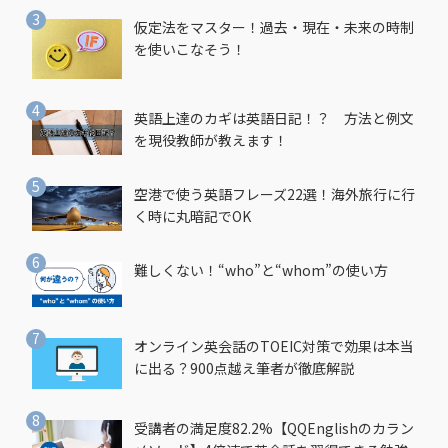
仮定法をマスター！過去・現在・未来の時制
を使いこなそう！
英語上達のカギは英語日記！？ 方法と例文
を現役教師が教えます！
空港で使う英語フレーズ22選！海外旅行に行
く時に丸暗記でOK
難しくない！“who”と“whom”の使い方
オンライン英会話のTOEIC対策で効果は本当
に出る？900点越え筆者が徹底解説
受講者の満足度82.2%【QQEnglishのカラン