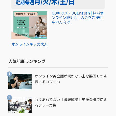
月/火/木/土/日
定期
毎週
QQキッズ・QQEnglish | 無料オ
ンライン説明会（入会をご検討
中の方向け...
オンライン
キッズ
大人
人気記事ランキング​
オンライン英会話が続かない主な要因６つ＆
続けるコツ４つ
もうあわてない【徹底解説】英語会議で使え
るフレーズ集