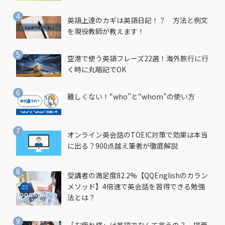
英語上達のカギは英語日記！？ 方法と例文
を現役教師が教えます！
空港で使う英語フレーズ22選！海外旅行に行
く時に丸暗記でOK
難しくない！“who”と“whom”の使い方
オンライン英会話のTOEIC対策で効果は本当
に出る？900点越え筆者が徹底解説
受講者の満足度82.2%【QQEnglishのカラン
メソッド】4倍速で英会話を習得できる勉強
法とは？
「お疲れ様」は英語でなんて言うの？ 場面