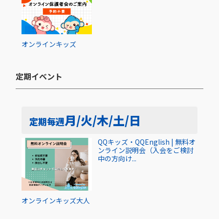
オンライン
キッズ
定期イベント​
月/火/木/土/日
定期
毎週
QQキッズ・QQEnglish | 無料オ
ンライン説明会（入会をご検討
中の方向け...
オンライン
キッズ
大人