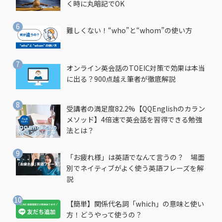
く時に丸暗記でOK
難しくない！“who”と“whom”の使い方
オンライン英会話のTOEIC対策で効果は本当
に出る？900点越え筆者が徹底解説
受講者の満足度82.2%【QQEnglishのカラン
メソッド】4倍速で英会話を習得できる勉強
法とは？
「お疲れ様」は英語でなんて言うの？ 場面
別でネイティブがよく使う英語フレーズを解
説
【簡単】関係代名詞「which」の意味と使い
方！どうやって使うの？