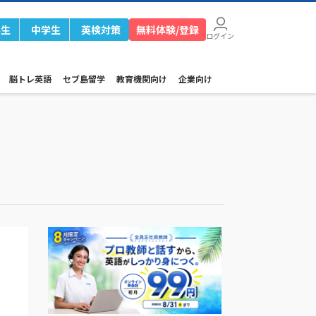
学生
中学生
英検対策
無料体験/登録
ログイン
脳トレ英語
セブ島留学
教育機関向け
企業向け