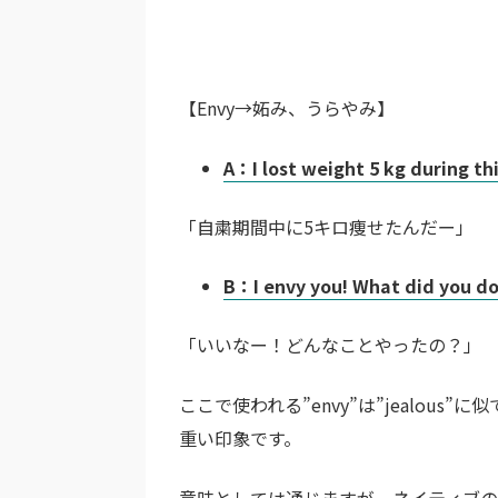
【Envy→妬み、うらやみ】
A：I lost weight 5 kg during th
「自粛期間中に5キロ痩せたんだー」
B：I envy you! What did you do
「いいなー！どんなことやったの？」
ここで使われる”envy”は”jealo
重い印象です。