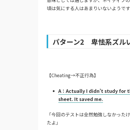
意味としては通じますが、ネイティブの
頃は気にする人はあまりいないようです
パターン2 卑怯系ズル
【Cheating→不正行為】
A：Actually I didn’t study for 
sheet. It saved me.
「今回のテストは全然勉強しなかったけ
たよ」