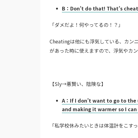
B：Don’t do that! That’s cheat
「ダメだよ！何やってるの！？」
Cheatingは他にも浮気している、
があった時に使えますので、浮気やカ
【Sly→悪賢い、陰険な】
A：If I don’t want to go to the
and making it warmer so I can 
「私学校休みたいときは体温計をこすっ