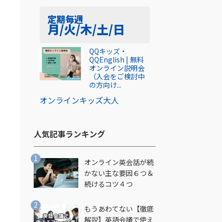
定期
毎週
月/火/木/土/日
QQキッズ・
QQEnglish | 無料
オンライン説明会
（入会をご検討中
の方向け...
オンライン
キッズ
大人
人気記事ランキング​
オンライン英会話が続
かない主な要因６つ＆
続けるコツ４つ
ニ
もうあわてない【徹底
解説】英語会議で使え