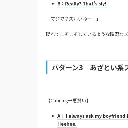
B：Really? That’s sly!
「マジで？ズルいねー！」
隠れてこそこそしているような陰湿なズ
パターン3 あざとい系
【Cunning→悪賢い】
A： I always ask my boyfriend f
Heehee.