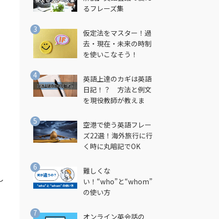
るフレーズ集
仮定法をマスター！過
去・現在・未来の時制
を使いこなそう！
英語上達のカギは英語
日記！？ 方法と例文
を現役教師が教えま
す！
空港で使う英語フレー
ズ22選！海外旅行に行
く時に丸暗記でOK
難しくな
し
い！“who”と“whom”
の使い方
オンライン英会話の