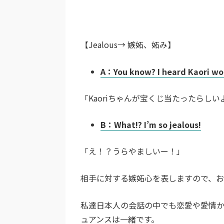
【Jealous→ 嫉妬、妬み】
A：You know? I heard Kaori won
「Kaoriちゃんが宝くじ当たったらしい
B：What!? I’m so jealous!
「え！？うらやましいー！」
相手に対する嫉妬心を表しますので、お
私達日本人の会話の中でも恋愛や愛情
ュアンスは一緒です。