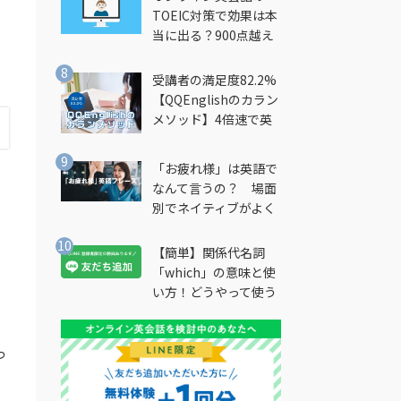
TOEIC対策で効果は本
当に出る？900点越え
筆者が徹底解説
受講者の満足度82.2%
【QQEnglishのカラン
メソッド】4倍速で英
会話を習得できる勉強
法とは？
「お疲れ様」は英語で
なんて言うの？ 場面
別でネイティブがよく
使う英語フレーズを解
説
【簡単】関係代名詞
「which」の意味と使
い方！どうやって使う
の？
っ