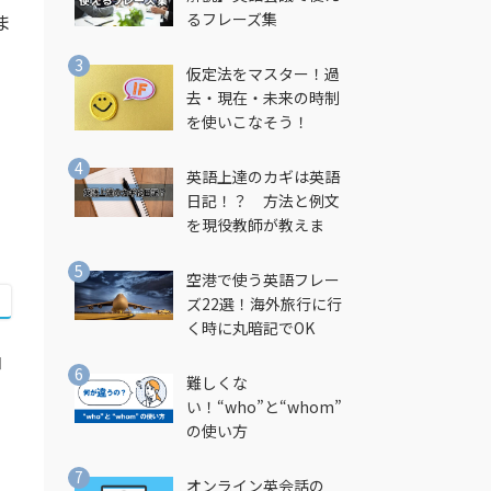
るフレーズ集
ま
仮定法をマスター！過
去・現在・未来の時制
を使いこなそう！
英語上達のカギは英語
日記！？ 方法と例文
を現役教師が教えま
す！
空港で使う英語フレー
ズ22選！海外旅行に行
く時に丸暗記でOK
コ
難しくな
い！“who”と“whom”
の使い方
た
オンライン英会話の