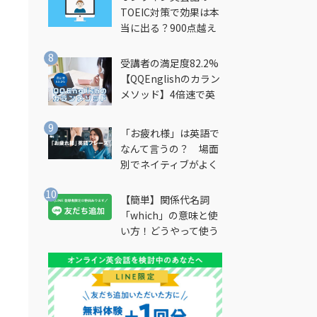
TOEIC対策で効果は本
当に出る？900点越え
筆者が徹底解説
受講者の満足度82.2%
【QQEnglishのカラン
メソッド】4倍速で英
会話を習得できる勉強
法とは？
「お疲れ様」は英語で
なんて言うの？ 場面
別でネイティブがよく
使う英語フレーズを解
説
【簡単】関係代名詞
「which」の意味と使
い方！どうやって使う
の？