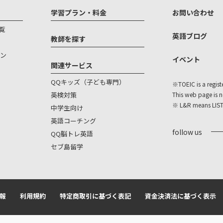
学習プラン・料金
お問い合わせ
覧
英語ブログ
教師を探す
ン
イベント
関連サービス
QQキッズ（子ども専門）
※TOEIC is a regist
英検対策
This web page is 
※ L&R means LIS
中学生向け
英語コーチング
follow us
QQ脳トレ英語
セブ島留学
報
利用規約
特定商取引に基づく表記
資金決済法に基づく表示