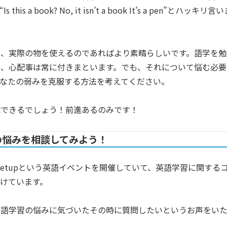
 book? No, it isn’t a book It’s a pen”とハッキリ言い
に、実際の物を使えるのであればより素晴らしいです。語学を勉
た、心配事は常に付きまといます。でも、それについて悩む必要
なたの弱みを克服する方法を考えてください。
成できるでしょう！前進あるのみです！
学習の悩みを相談してみよう！
でMeetupという英語イベントを開催していて、英語学習に関する
けています。
英語学習の悩みに気づいたその時に質問したいというお声をい