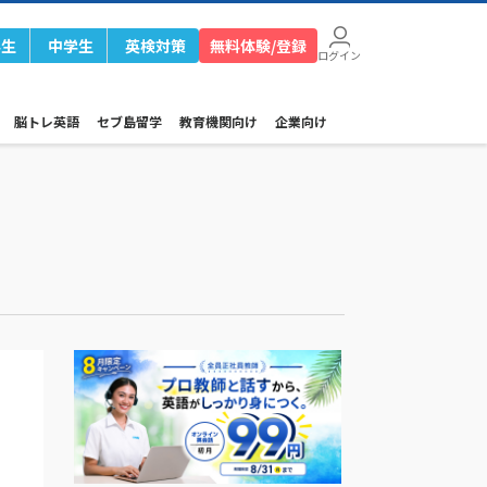
学生
中学生
英検対策
無料体験/登録
ログイン
脳トレ英語
セブ島留学
教育機関向け
企業向け