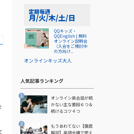
定期
毎週
月/火/木/土/日
QQキッズ・
QQEnglish | 無料
オンライン説明会
（入会をご検討中
の方向け...
オンライン
キッズ
大人
人気記事ランキング​
オンライン英会話が続
かない主な要因６つ＆
を
続けるコツ４つ
もうあわてない【徹底
て
解説】英語会議で使え