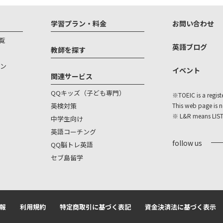
学習プラン・料金
お問い合わせ
覧
英語ブログ
教師を探す
ン
イベント
関連サービス
QQキッズ（子ども専門）
※TOEIC is a regist
英検対策
This web page is 
※ L&R means LIS
中学生向け
英語コーチング
follow us
QQ脳トレ英語
セブ島留学
報
利用規約
特定商取引に基づく表記
資金決済法に基づく表示