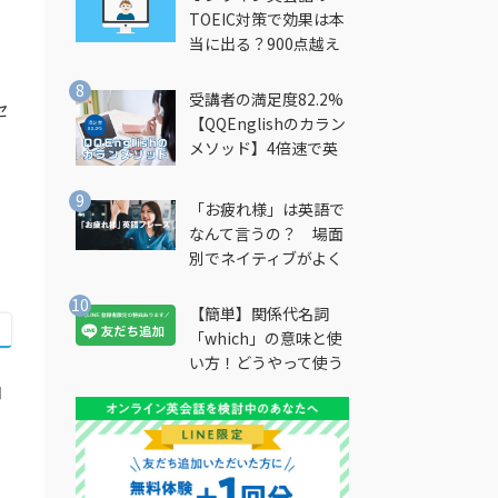
TOEIC対策で効果は本
当に出る？900点越え
筆者が徹底解説
受講者の満足度82.2%
セ
【QQEnglishのカラン
メソッド】4倍速で英
会話を習得できる勉強
法とは？
「お疲れ様」は英語で
なんて言うの？ 場面
別でネイティブがよく
使う英語フレーズを解
説
【簡単】関係代名詞
「which」の意味と使
い方！どうやって使う
の？
コ
た