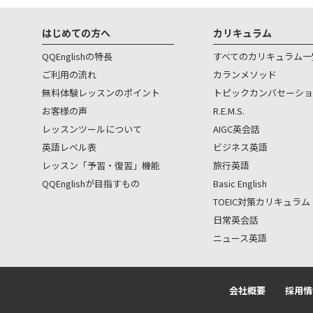
はじめての方へ
カリキュラム
QQEnglishの特長
すべてのカリキュラム一
ご利用の流れ
カランメソッド
無料体験レッスンのポイント
トピックカンバセーショ
お客様の声
R.E.M.S.
レッスンツールについて
AIGC英会話
英語レベル表
ビジネス英語
レッスン「予習・復習」機能
旅行英語
QQEnglishが目指すもの
Basic English
TOEIC対策カリキュラム
日常英会話
ニュース英語
会社概要
採用情