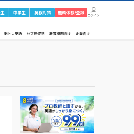
学生
中学生
英検対策
無料体験/登録
ログイン
脳トレ英語
セブ島留学
教育機関向け
企業向け