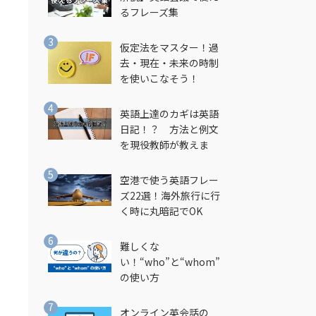
るフレーズ集
仮定法をマスター！過
去・現在・未来の時制
を使いこなそう！
英語上達のカギは英語
日記！？ 方法と例文
を現役教師が教えま
す！
空港で使う英語フレー
ズ22選！海外旅行に行
く時に丸暗記でOK
し
難しくな
い！“who”と“whom”
の使い方
オンライン英会話の