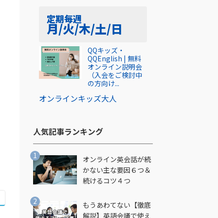
定期
毎週
月/火/木/土/日
QQキッズ・
QQEnglish | 無料
オンライン説明会
（入会をご検討中
し
の方向け...
オンライン
キッズ
大人
人気記事ランキング​
オンライン英会話が続
かない主な要因６つ＆
続けるコツ４つ
もうあわてない【徹底
解説】英語会議で使え