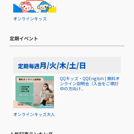
オンライン
キッズ
定期イベント​
月/火/木/土/日
定期
毎週
QQキッズ・QQEnglish | 無料オ
ンライン説明会（入会をご検討
中の方向け...
オンライン
キッズ
大人
人気記事ランキング​