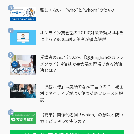
難しくない！“who”と“whom”の使い方
オンライン英会話のTOEIC対策で効果は本当
に出る？900点越え筆者が徹底解説
受講者の満足度82.2%【QQEnglishのカラン
メソッド】4倍速で英会話を習得できる勉強
法とは？
「お疲れ様」は英語でなんて言うの？ 場面
別でネイティブがよく使う英語フレーズを解
説
【簡単】関係代名詞「which」の意味と使い
方！どうやって使うの？