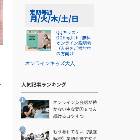
定期
毎週
月/火/木/土/日
QQキッズ・
QQEnglish | 無料
オンライン説明会
（入会をご検討中
の方向け...
オンライン
キッズ
大人
人
人気記事ランキング​
オンライン英会話が続
かない主な要因６つ＆
続けるコツ４つ
もうあわてない【徹底
解説】英語会議で使え