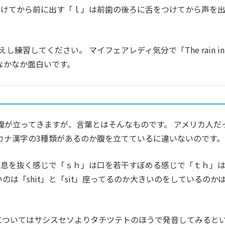
つけてから前に出す「ｌ」は前歯の後ろに舌をつけてから声を
を繰り替えし練習してください。 マイフェアレディ気分で「The rain in
ain」でもなかなか面白いです。
腹が立ってきますが、言葉とはそんなものです。 アメリカ人だ
カナ漢字の3種類があるのか腹を立てているに違いないのです。
に息を抜く感じで「ｓｈ」は口を若干すぼめる感じで「ｔｈ」
のは「shit」と「sit」座ってるのか大きいのをしているのか
についてはサシスセソよりタチツテトのほうで発音してみると