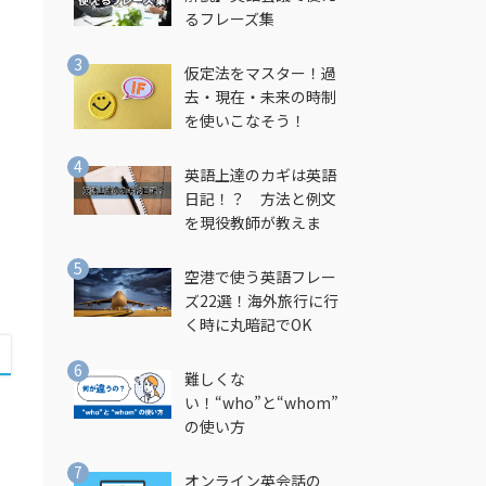
るフレーズ集
仮定法をマスター！過
し
去・現在・未来の時制
を使いこなそう！
英語上達のカギは英語
日記！？ 方法と例文
を現役教師が教えま
す！
空港で使う英語フレー
ズ22選！海外旅行に行
く時に丸暗記でOK
難しくな
い！“who”と“whom”
の使い方
オンライン英会話の