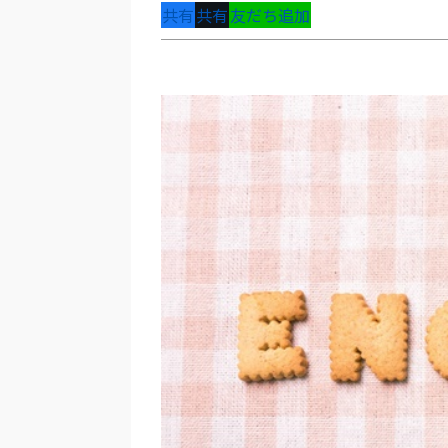
共有
共有
友だち追加