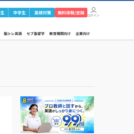
学生
中学生
英検対策
無料体験/登録
ログイン
脳トレ英語
セブ島留学
教育機関向け
企業向け