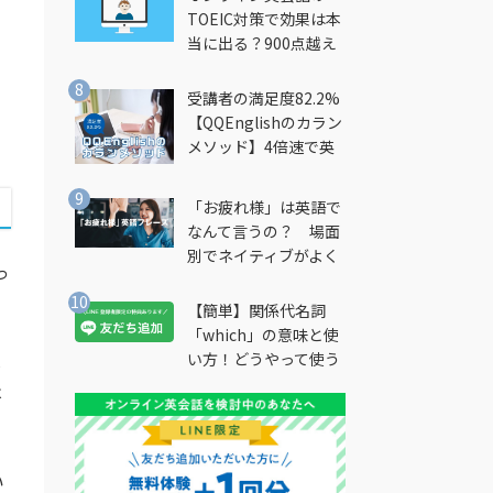
出
TOEIC対策で効果は本
当に出る？900点越え
筆者が徹底解説
受講者の満足度82.2%
【QQEnglishのカラン
メソッド】4倍速で英
会話を習得できる勉強
法とは？
「お疲れ様」は英語で
なんて言うの？ 場面
別でネイティブがよく
っ
使う英語フレーズを解
説
【簡単】関係代名詞
「which」の意味と使
い方！どうやって使う
は
の？
は
い