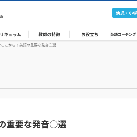
幼児・小
sh
リキュラム
教師の特徴
お役立ち
英語コーチング
はここから！英語の重要な発音○選
の重要な発音○選