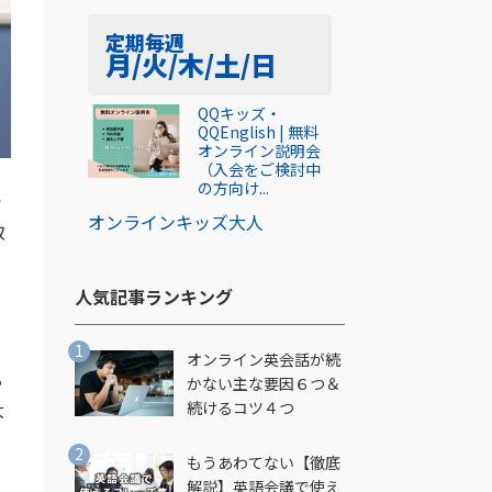
定期
毎週
月/火/木/土/日
QQキッズ・
QQEnglish | 無料
オンライン説明会
（入会をご検討中
の方向け...
で
オンライン
キッズ
大人
取
人気記事ランキング​
オンライン英会話が続
る
かない主な要因６つ＆
大
続けるコツ４つ
もうあわてない【徹底
解説】英語会議で使え