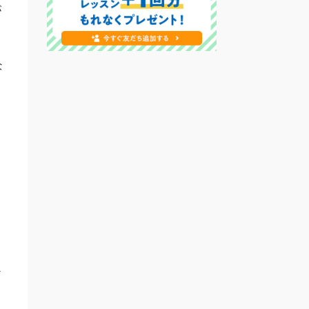
が
な
手