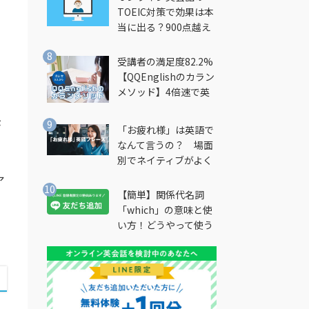
TOEIC対策で効果は本
当に出る？900点越え
筆者が徹底解説
受講者の満足度82.2%
【QQEnglishのカラン
メソッド】4倍速で英
会話を習得できる勉強
法とは？
が
「お疲れ様」は英語で
なんて言うの？ 場面
別でネイティブがよく
使う英語フレーズを解
ア
説
【簡単】関係代名詞
「which」の意味と使
い方！どうやって使う
の？