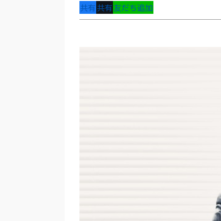
共有
共有
友だち追加