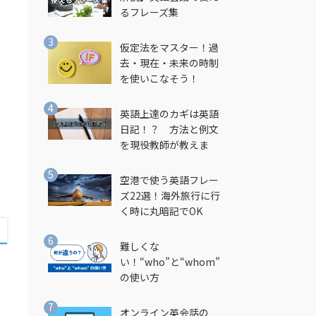
るフレーズ集
仮定法をマスター！過
し
去・現在・未来の時制
を使いこなそう！
英語上達のカギは英語
日記！？ 方法と例文
を現役教師が教えま
す！
空港で使う英語フレー
ズ22選！海外旅行に行
く時に丸暗記でOK
難しくな
い！“who”と“whom”
の使い方
オンライン英会話の