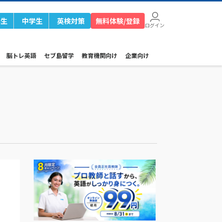
学生
中学生
英検対策
無料体験/登録
ログイン
脳トレ英語
セブ島留学
教育機関向け
企業向け