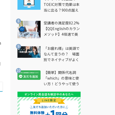
TOEIC対策で効果は本
当に出る？900点越え
筆者が徹底解説
受講者の満足度82.2%
【QQEnglishのカラン
メソッド】4倍速で英
会話を習得できる勉強
m
法とは？
「お疲れ様」は英語で
なんて言うの？ 場面
別でネイティブがよく
間
使う英語フレーズを解
説
【簡単】関係代名詞
「which」の意味と使
い方！どうやって使う
の？
つ