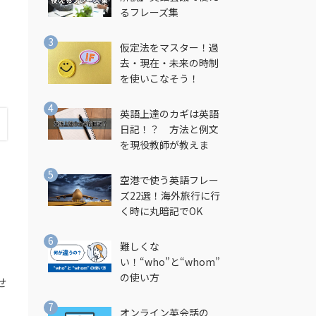
るフレーズ集
仮定法をマスター！過
去・現在・未来の時制
を使いこなそう！
英語上達のカギは英語
日記！？ 方法と例文
を現役教師が教えま
す！
空港で使う英語フレー
ズ22選！海外旅行に行
く時に丸暗記でOK
難しくな
い！“who”と“whom”
の使い方
せ
オンライン英会話の