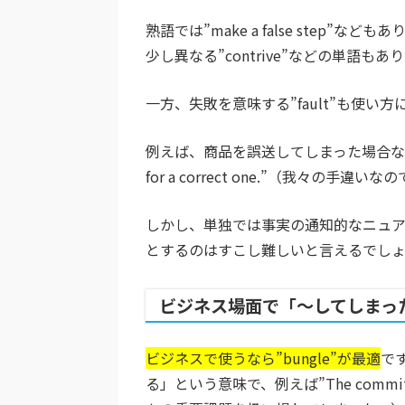
熟語では”make a false ste
少し異なる”contrive”などの単語もあ
一方、失敗を意味する”fault”も使
例えば、商品を誤送してしまった場合などに、”That’s 
for a correct one.”（我々
しかし、単独では事実の通知的なニュアンスが
とするのはすこし難しいと言えるでし
ビジネス場面で「～してしまっ
ビジネスで使うなら”bungle”が最適
で
る」という意味で、例えば”The committee 