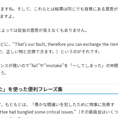
p”などもありますね。そして、これらとは結果は同じでも背景にある意思が
りますよ。
い方によっては反省の意思が見えなくもありません。
our fault, therefore you can exchange the ite
の手違いなので、正しい物と交換できます。）というのがそれです。
強いので”fail”や”mistake”を「～してしまった」の仲
ょう。
た」を使った便利フレーズ集
す。もともとは、「愚かな間違いを犯したために物事に失敗す
had bungled some critical issues.”（その委員会はいく