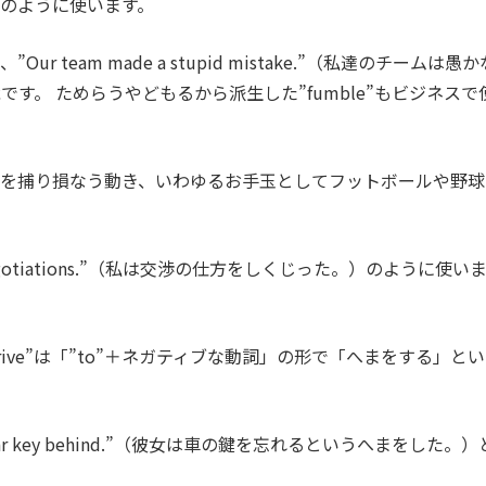
のように使います。
team made a stupid mistake.”（私達のチームは愚か
す。 ためらうやどもるから派生した”fumble”もビジネスで
ルを捕り損なう動き、いわゆるお手玉としてフットボールや野球
 to negotiations.”（私は交渉の仕方をしくじった。）のように使い
rive”は「”to”＋ネガティブな動詞」の形で「へまをする」とい
 her car key behind.”（彼女は車の鍵を忘れるというへまをした。）