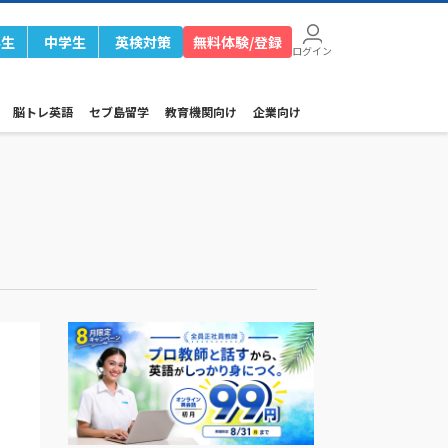
学生
中学生
英検対策
無料体験/登録
ログイン
脳トレ英語
セブ島留学
教育機関向け
企業向け