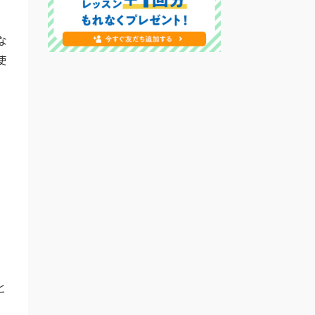
な
使
ま
と