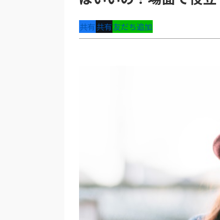
共有
共有
友だち追加