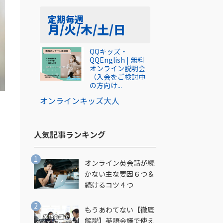
定期
毎週
月/火/木/土/日
QQキッズ・
QQEnglish | 無料
オンライン説明会
（入会をご検討中
の方向け...
オンライン
キッズ
大人
人気記事ランキング​
オンライン英会話が続
かない主な要因６つ＆
続けるコツ４つ
し
もうあわてない【徹底
解説】英語会議で使え