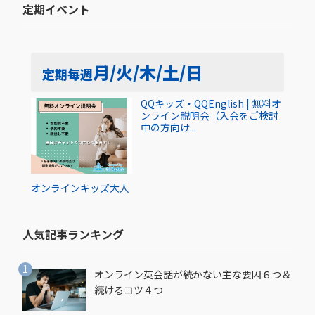
定期イベント​
月/火/木/土/日
定期
毎週
QQキッズ・QQEnglish | 無料オ
ンライン説明会（入会をご検討
中の方向け...
オンライン
キッズ
大人
人気記事ランキング​
オンライン英会話が続かない主な要因６つ＆
続けるコツ４つ