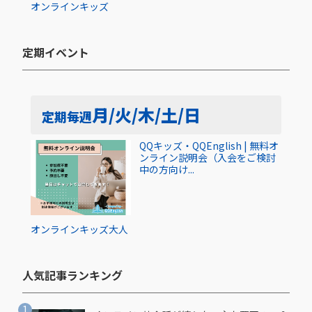
オンライン
キッズ
定期イベント​
月/火/木/土/日
定期
毎週
QQキッズ・QQEnglish | 無料オ
ンライン説明会（入会をご検討
中の方向け...
オンライン
キッズ
大人
人気記事ランキング​