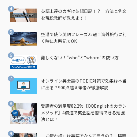
英語上達のカギは英語日記！？ 方法と例文
を現役教師が教えます！
空港で使う英語フレーズ22選！海外旅行に行
く時に丸暗記でOK
難しくない！“who”と“whom”の使い方
オンライン英会話のTOEIC対策で効果は本当
に出る？900点越え筆者が徹底解説
受講者の満足度82.2%【QQEnglishのカラン
メソッド】4倍速で英会話を習得できる勉強
法とは？
「お疲れ様」は英語でなんて言うの？ 場面