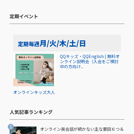
定期イベント​
月/火/木/土/日
定期
毎週
QQキッズ・QQEnglish | 無料オ
ンライン説明会（入会をご検討
中の方向け...
オンライン
キッズ
大人
人気記事ランキング​
オンライン英会話が続かない主な要因６つ＆