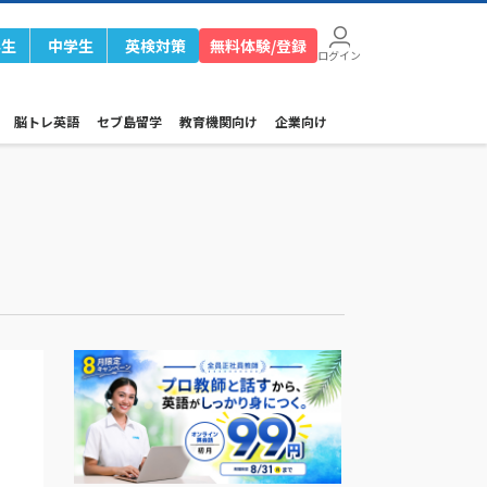
学生
中学生
英検対策
無料体験/登録
ログイン
脳トレ英語
セブ島留学
教育機関向け
企業向け