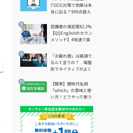
TOEIC対策で効果は本
当に出る？900点越え
筆者が徹底解説
受講者の満足度82.2%
【QQEnglishのカラン
メソッド】4倍速で英
会話を習得できる勉強
法とは？
「お疲れ様」は英語で
なんて言うの？ 場面
別でネイティブがよく
使う英語フレーズを解
説
【簡単】関係代名詞
「which」の意味と使
い方！どうやって使う
の？
モ