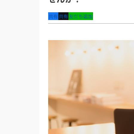
共有
共有
友だち追加