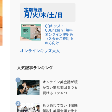
定期
毎週
月/火/木/土/日
QQキッズ・
QQEnglish | 無料
オンライン説明会
（入会をご検討中
の方向け...
オンライン
キッズ
大人
人気記事ランキング​
オンライン英会話が続
かない主な要因６つ＆
続けるコツ４つ
もうあわてない【徹底
解説】英語会議で使え