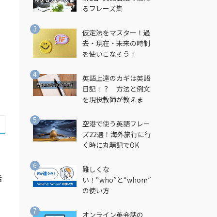
し
るフレーズ集
仮定法をマスター！過
去・現在・未来の時制
を使いこなそう！
英語上達のカギは英語
日記！？ 方法と例文
を現役教師が教えま
す！
空港で使う英語フレー
ズ22選！海外旅行に行
く時に丸暗記でOK
難しくな
活
い！“who”と“whom”
の使い方
オンライン英会話の