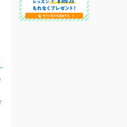
ッ
会
で