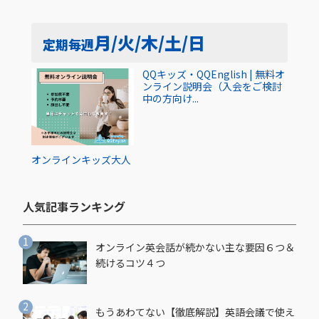
月/火/木/土/日
定期
毎週
QQキッズ・QQEnglish | 無料オ
ンライン説明会（入会をご検討
中の方向け...
オンライン
キッズ
大人
人気記事ランキング​
オンライン英会話が続かない主な要因６つ＆
続けるコツ４つ
もうあわてない【徹底解説】英語会議で使え