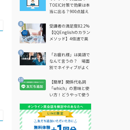
TOEIC対策で効果は本
当に出る？900点越え
筆者が徹底解説
受講者の満足度82.2%
【QQEnglishのカラン
メソッド】4倍速で英
会話を習得できる勉強
法とは？
「お疲れ様」は英語で
なんて言うの？ 場面
別でネイティブがよく
使う英語フレーズを解
説
【簡単】関係代名詞
「which」の意味と使
い方！どうやって使う
の？