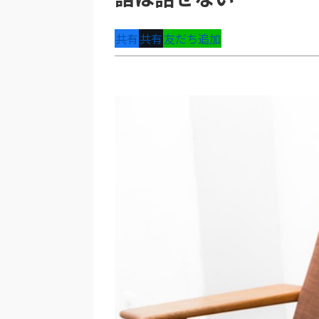
共有
共有
友だち追加