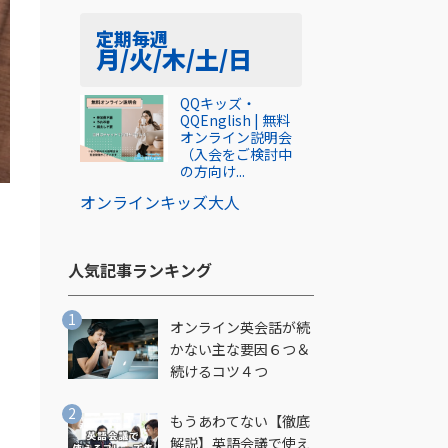
定期
毎週
月/火/木/土/日
QQキッズ・
QQEnglish | 無料
オンライン説明会
（入会をご検討中
の方向け...
オンライン
キッズ
大人
人気記事ランキング​
オンライン英会話が続
かない主な要因６つ＆
続けるコツ４つ
し
もうあわてない【徹底
解説】英語会議で使え