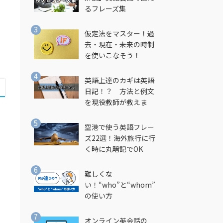
るフレーズ集
仮定法をマスター！過
去・現在・未来の時制
を使いこなそう！
英語上達のカギは英語
日記！？ 方法と例文
を現役教師が教えま
す！
。
空港で使う英語フレー
ズ22選！海外旅行に行
く時に丸暗記でOK
難しくな
い！“who”と“whom”
の使い方
オンライン英会話の