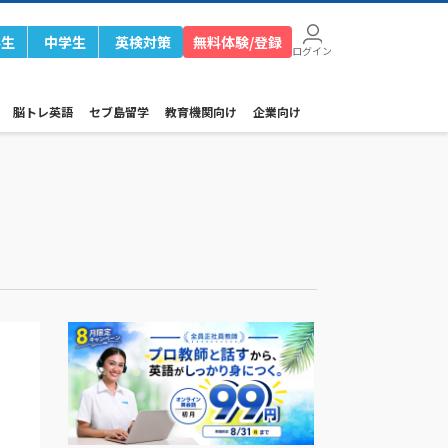
学生
中学生
英検対策
無料体験/登録
ログイン
脳トレ英語
セブ島留学
教育機関向け
企業向け