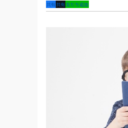
共有
共有
友だち追加