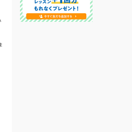
い
ま
的