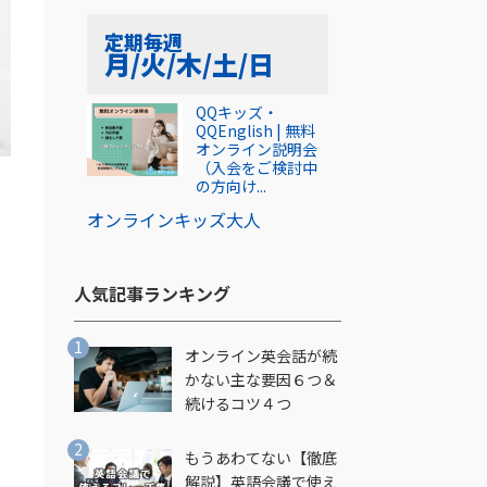
定期
毎週
月/火/木/土/日
QQキッズ・
QQEnglish | 無料
オンライン説明会
（入会をご検討中
の方向け...
オンライン
キッズ
大人
人気記事ランキング​
オンライン英会話が続
かない主な要因６つ＆
続けるコツ４つ
もうあわてない【徹底
解説】英語会議で使え