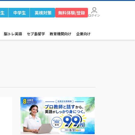
学生
中学生
英検対策
無料体験/登録
ログイン
脳トレ英語
セブ島留学
教育機関向け
企業向け