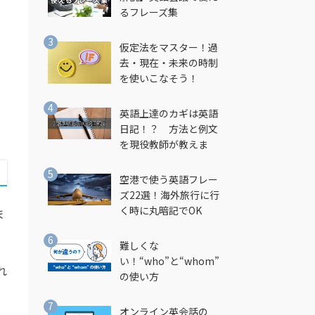
し
るフレーズ集
仮定法をマスター！過
去・現在・未来の時制
を使いこなそう！
英語上達のカギは英語
日記！？ 方法と例文
を現役教師が教えま
す！
空港で使う英語フレー
ズ22選！海外旅行に行
く時に丸暗記でOK
ま
難しくな
い！“who”と“whom”
れ
の使い方
オンライン英会話の