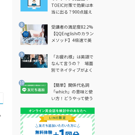
TOEIC対策で効果は本
当に出る？900点越え
筆者が徹底解説
受講者の満足度82.2%
【QQEnglishのカラン
メソッド】4倍速で英
会話を習得できる勉強
法とは？
「お疲れ様」は英語で
なんて言うの？ 場面
別でネイティブがよく
使う英語フレーズを解
説
【簡単】関係代名詞
「which」の意味と使
い方！どうやって使う
の？
か