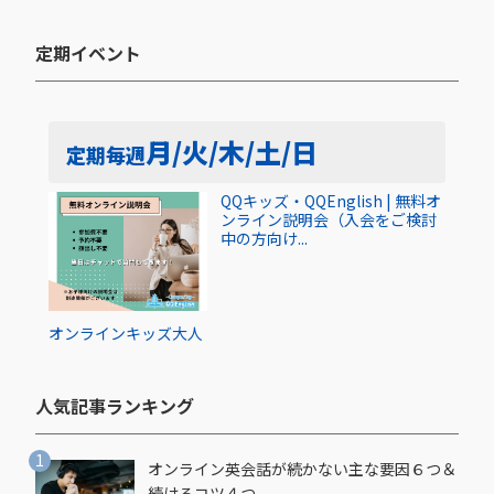
定期イベント​
月/火/木/土/日
定期
毎週
QQキッズ・QQEnglish | 無料オ
ンライン説明会（入会をご検討
中の方向け...
オンライン
キッズ
大人
人気記事ランキング​
オンライン英会話が続かない主な要因６つ＆
続けるコツ４つ