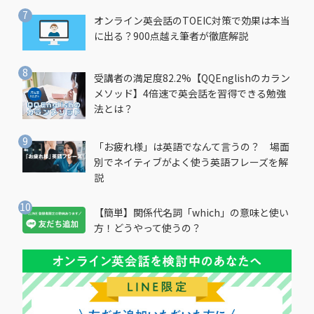
オンライン英会話のTOEIC対策で効果は本当
に出る？900点越え筆者が徹底解説
受講者の満足度82.2%【QQEnglishのカラン
メソッド】4倍速で英会話を習得できる勉強
法とは？
「お疲れ様」は英語でなんて言うの？ 場面
別でネイティブがよく使う英語フレーズを解
説
【簡単】関係代名詞「which」の意味と使い
方！どうやって使うの？