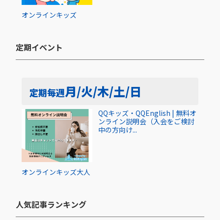
オンライン
キッズ
定期イベント​
月/火/木/土/日
定期
毎週
QQキッズ・QQEnglish | 無料オ
ンライン説明会（入会をご検討
中の方向け...
オンライン
キッズ
大人
人気記事ランキング​