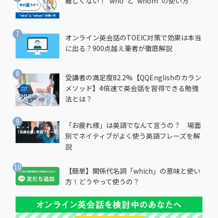
難しくない！“who”と“whom”の使い方
オンライン英会話のTOEIC対策で効果は本当
に出る？900点越え筆者が徹底解説
受講者の満足度82.2%【QQEnglishのカラン
メソッド】4倍速で英会話を習得できる勉強
法とは？
「お疲れ様」は英語でなんて言うの？ 場面
別でネイティブがよく使う英語フレーズを解
説
【簡単】関係代名詞「which」の意味と使い
方！どうやって使うの？