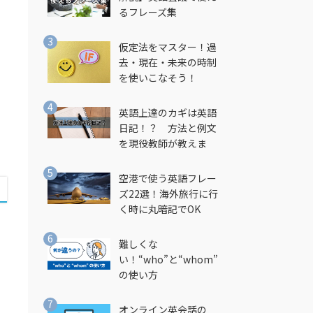
るフレーズ集
し
仮定法をマスター！過
去・現在・未来の時制
を使いこなそう！
英語上達のカギは英語
日記！？ 方法と例文
を現役教師が教えま
す！
空港で使う英語フレー
ズ22選！海外旅行に行
く時に丸暗記でOK
難しくな
い！“who”と“whom”
の使い方
オンライン英会話の