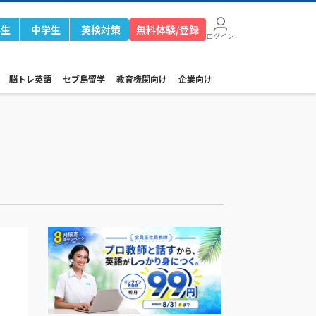
学生
中学生
英検対策
無料体験/登録
ログイン
脳トレ英語
セブ島留学
教育機関向け
企業向け