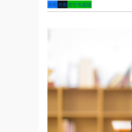
共有
共有
友だち追加