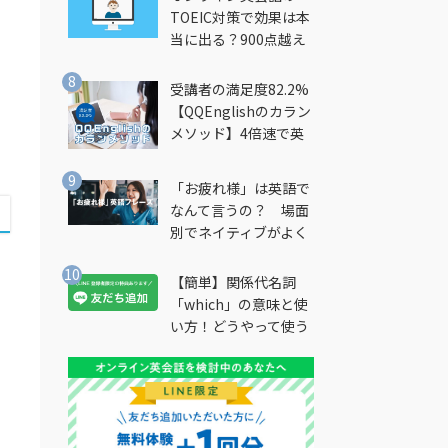
TOEIC対策で効果は本
当に出る？900点越え
。
筆者が徹底解説
受講者の満足度82.2%
【QQEnglishのカラン
ま
メソッド】4倍速で英
会話を習得できる勉強
法とは？
「お疲れ様」は英語で
なんて言うの？ 場面
別でネイティブがよく
使う英語フレーズを解
説
【簡単】関係代名詞
「which」の意味と使
い方！どうやって使う
の？