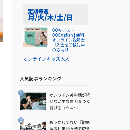
定期
毎週
月/火/木/土/日
QQキッズ・
QQEnglish | 無料
オンライン説明会
（入会をご検討中
の方向け...
オンライン
キッズ
大人
も
人気記事ランキング​
オンライン英会話が続
かない主な要因６つ＆
続けるコツ４つ
もうあわてない【徹底
解説】英語会議で使え