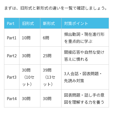
まずは、旧形式と新形式の違いを一覧で確認しましょう。
Part
旧形式
新形式
対策ポイント
頻出動詞・現在進行形
Part1
10問
6問
を重点的に学ぶ
間接応答や自然な受け
Part2
30問
25問
答えに慣れる
30問
39問
3人会話・図表問題・
Part3
（10セ
（13セ
先読み対策
ット）
ット）
図表問題・話し手の意
Part4
30問
30問
図を理解する力を養う