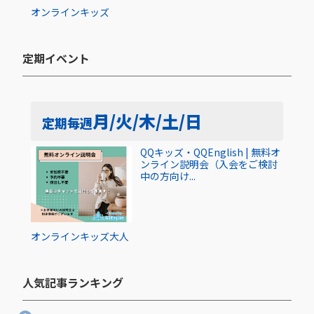
オンライン
キッズ
定期イベント​
月/火/木/土/日
定期
毎週
QQキッズ・QQEnglish | 無料オ
ンライン説明会（入会をご検討
中の方向け...
オンライン
キッズ
大人
人気記事ランキング​