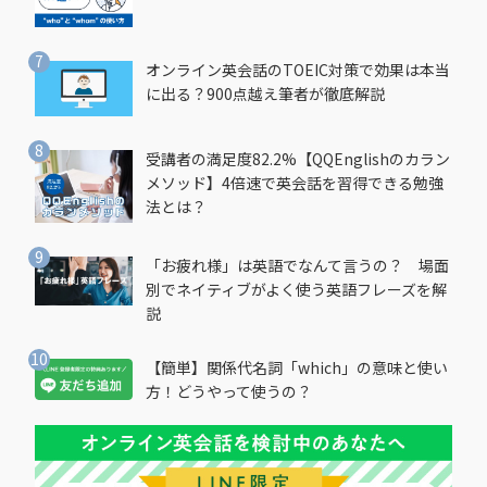
オンライン英会話のTOEIC対策で効果は本当
に出る？900点越え筆者が徹底解説
受講者の満足度82.2%【QQEnglishのカラン
メソッド】4倍速で英会話を習得できる勉強
法とは？
「お疲れ様」は英語でなんて言うの？ 場面
別でネイティブがよく使う英語フレーズを解
説
【簡単】関係代名詞「which」の意味と使い
方！どうやって使うの？