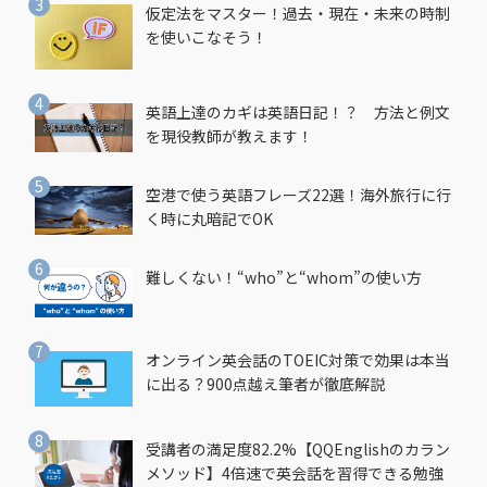
仮定法をマスター！過去・現在・未来の時制
を使いこなそう！
英語上達のカギは英語日記！？ 方法と例文
を現役教師が教えます！
空港で使う英語フレーズ22選！海外旅行に行
く時に丸暗記でOK
難しくない！“who”と“whom”の使い方
オンライン英会話のTOEIC対策で効果は本当
に出る？900点越え筆者が徹底解説
受講者の満足度82.2%【QQEnglishのカラン
メソッド】4倍速で英会話を習得できる勉強