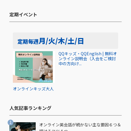
定期イベント​
月/火/木/土/日
定期
毎週
QQキッズ・QQEnglish | 無料オ
ンライン説明会（入会をご検討
中の方向け...
オンライン
キッズ
大人
人気記事ランキング​
オンライン英会話が続かない主な要因６つ＆