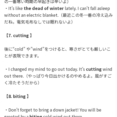
の一番寒い時期の早起きは辛いよ）
・It’s like
the dead of winter
lately. I can’t fall asleep
without an electric blanket.（最近この冬一番の冷え込み
だね。電気毛布なしでは眠れないよ）
【7. cutting 】
後に“cold” や”wind”をつけると、寒さがとても厳しいこ
とが表現できます。
・I changed my mind to go out today. It’s
cutting
wind
out there.（やっぱり今日出かけるのやめるよ。風がすご
く冷たそうだから）
【8. biting 】
・Don’t forget to bring a down jacket! You will be
greeted by a
biting
cold wind out there.