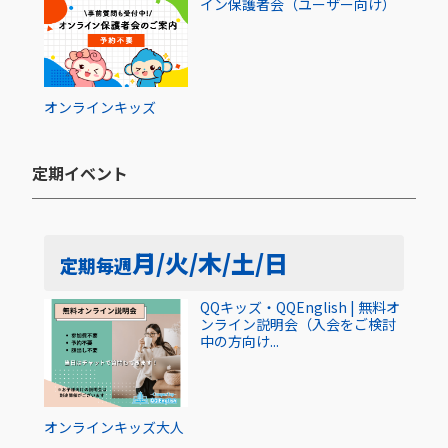
イン保護者会（ユーザー向け）
オンライン
キッズ
定期イベント​
月/火/木/土/日
定期
毎週
QQキッズ・QQEnglish | 無料オ
ンライン説明会（入会をご検討
中の方向け...
オンライン
キッズ
大人