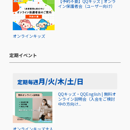
【予約不要】QQキッズ | オンラ
イン保護者会（ユーザー向け）
オンライン
キッズ
定期イベント​
月/火/木/土/日
定期
毎週
QQキッズ・QQEnglish | 無料オ
ンライン説明会（入会をご検討
中の方向け...
オンライン
キッズ
大人