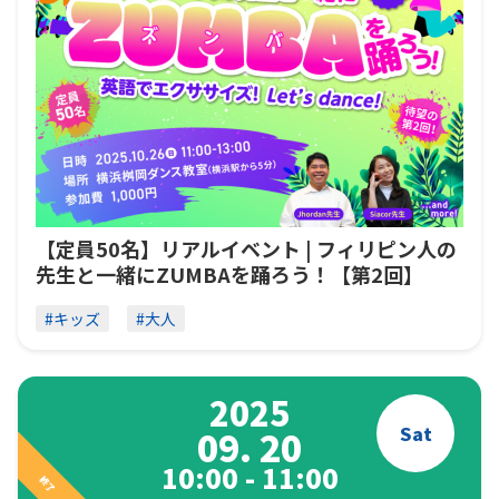
【定員50名】リアルイベント | フィリピン人の
先生と一緒にZUMBAを踊ろう！【第2回】
#キッズ
#大人
2025
Sat
09. 20
10:00 - 11:00
終了