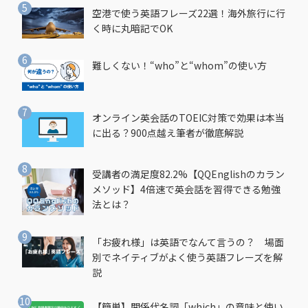
空港で使う英語フレーズ22選！海外旅行に行
く時に丸暗記でOK
難しくない！“who”と“whom”の使い方
オンライン英会話のTOEIC対策で効果は本当
に出る？900点越え筆者が徹底解説
受講者の満足度82.2%【QQEnglishのカラン
メソッド】4倍速で英会話を習得できる勉強
法とは？
「お疲れ様」は英語でなんて言うの？ 場面
別でネイティブがよく使う英語フレーズを解
説
【簡単】関係代名詞「which」の意味と使い