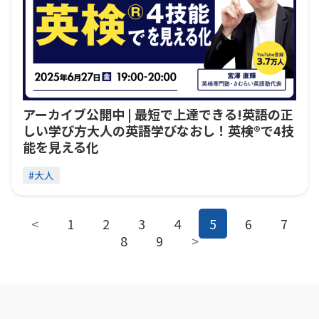
アーカイブ公開中 | 最短で上達できる!英語の正
しい学び方大人の英語学びなおし！英検®︎で4技
能を見える化
#大人
<
1
2
3
4
5
6
7
8
9
>