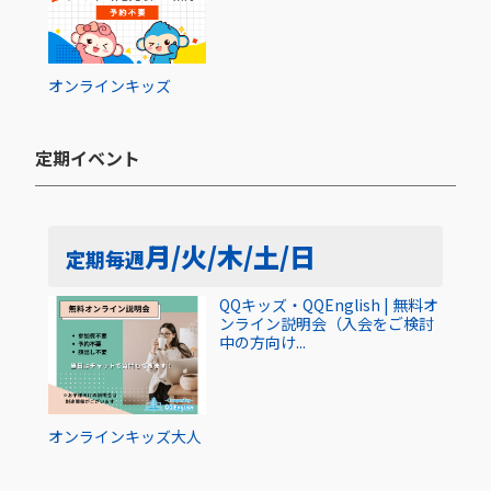
オンライン
キッズ
定期イベント​
月/火/木/土/日
定期
毎週
QQキッズ・QQEnglish | 無料オ
ンライン説明会（入会をご検討
中の方向け...
オンライン
キッズ
大人