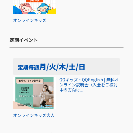
オンライン
キッズ
定期イベント​
月/火/木/土/日
定期
毎週
QQキッズ・QQEnglish | 無料オ
ンライン説明会（入会をご検討
中の方向け...
オンライン
キッズ
大人