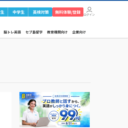
学生
中学生
英検対策
無料体験/登録
ログイン
脳トレ英語
セブ島留学
教育機関向け
企業向け