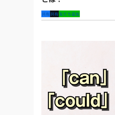
共有
共有
友だち追加