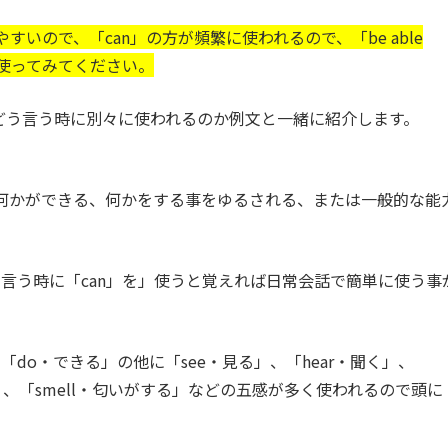
すいので、「can」の方が頻繁に使われるので、「be able
を使ってみてください。
to」はどう言う時に別々に使われるのか例文と一緒に紹介します。
、何かができる、何かをする事をゆるされる、または一般的な能
言う時に「can」を」使うと覚えれば日常会話で簡単に使う事
do・できる」の他に「see・見る」、「hear・聞く」、
する」、「smell・匂いがする」などの五感が多く使われるので頭に