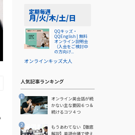
定期
毎週
月/火/木/土/日
QQキッズ・
QQEnglish | 無料
オンライン説明会
（入会をご検討中
の方向け...
オンライン
キッズ
大人
人気記事ランキング​
オンライン英会話が続
かない主な要因６つ＆
続けるコツ４つ
い
もうあわてない【徹底
解説】英語会議で使え