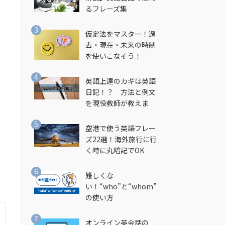
るフレーズ集
仮定法をマスター！過
去・現在・未来の時制
を使いこなそう！
英語上達のカギは英語
日記！？ 方法と例文
し
を現役教師が教えま
す！
空港で使う英語フレー
ズ22選！海外旅行に行
く時に丸暗記でOK
難しくな
い！“who”と“whom”
の使い方
オンライン英会話の