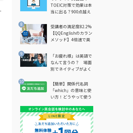
TOEIC対策で効果は本
す
当に出る？900点越え
筆者が徹底解説
受講者の満足度82.2%
【QQEnglishのカラン
メソッド】4倍速で英
会話を習得できる勉強
法とは？
「お疲れ様」は英語で
なんて言うの？ 場面
別でネイティブがよく
使う英語フレーズを解
説
【簡単】関係代名詞
「which」の意味と使
い方！どうやって使う
の？