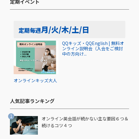
定期イベント​
月/火/木/土/日
定期
毎週
QQキッズ・QQEnglish | 無料オ
ンライン説明会（入会をご検討
中の方向け...
オンライン
キッズ
大人
人気記事ランキング​
オンライン英会話が続かない主な要因６つ＆
続けるコツ４つ