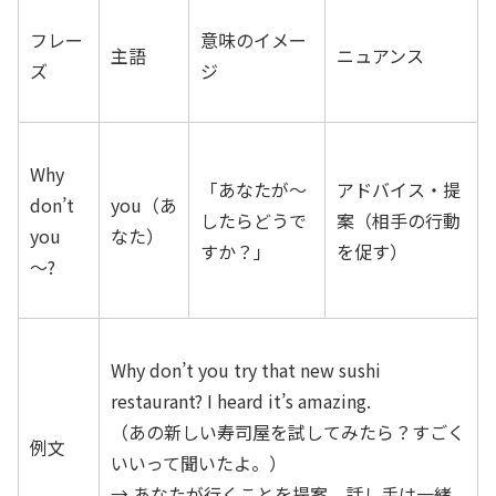
フレー
意味のイメー
主語
ニュアンス
ズ
ジ
Why
「あなたが〜
アドバイス・提
don’t
you（あ
したらどうで
案（相手の行動
you
なた）
すか？」
を促す）
～?
Why don’t you try that new sushi
restaurant? I heard it’s amazing.
（あの新しい寿司屋を試してみたら？すごく
例文
いいって聞いたよ。）
→ あなたが行くことを提案。話し手は一緒