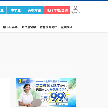
学生
中学生
英検対策
無料体験/登録
ログイン
脳トレ英語
セブ島留学
教育機関向け
企業向け