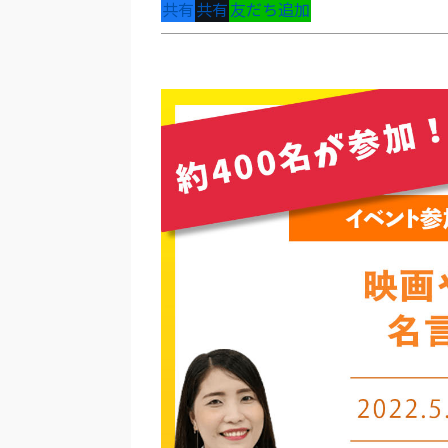
共有
共有
友だち追加