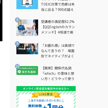
TOEIC対策で効果は本
当に出る？900点越え
筆者が徹底解説
受講者の満足度82.2%
【QQEnglishのカラン
メソッド】4倍速で英
会話を習得できる勉強
法とは？
「お疲れ様」は英語で
なんて言うの？ 場面
別でネイティブがよく
使う英語フレーズを解
説
【簡単】関係代名詞
「which」の意味と使
い方！どうやって使う
の？