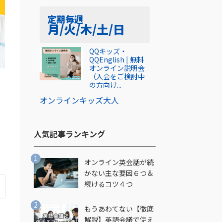
定期
毎週
月/火/木/土/日
QQキッズ・
QQEnglish | 無料
オンライン説明会
（入会をご検討中
の方向け...
オンライン
キッズ
大人
人気記事ランキング​
オンライン英会話が続
かない主な要因６つ＆
続けるコツ４つ
もうあわてない【徹底
解説】英語会議で使え