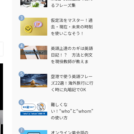
るフレーズ集
仮定法をマスター！過
去・現在・未来の時制
を使いこなそう！
英語上達のカギは英語
日記！？ 方法と例文
を現役教師が教えま
す！
空港で使う英語フレー
ズ22選！海外旅行に行
く時に丸暗記でOK
難しくな
い！“who”と“whom”
の使い方
オンライン英会話の